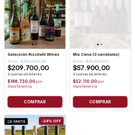
Selección Riccitelli Wines
Mix Cena (3 varietales)
$253.900,00
$76.300,00
$209.700,00
$57.900,00
$188.730,00
$52.110,00
-
24
%
OFF
GRATIS