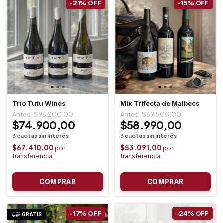
-
21
%
OFF
-
15
%
OFF
Trío Tutu Wines
Mix Trifecta de Malbecs
$95.200,00
$69.500,00
$74.900,00
$58.990,00
$67.410,00
$53.091,00
-
17
%
OFF
-
24
%
OFF
GRATIS