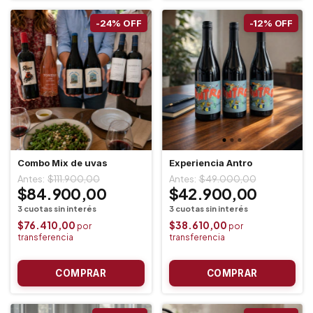
-
24
%
OFF
-
12
%
OFF
Combo Mix de uvas
Experiencia Antro
$111.900,00
$49.000,00
$84.900,00
$42.900,00
$76.410,00
$38.610,00