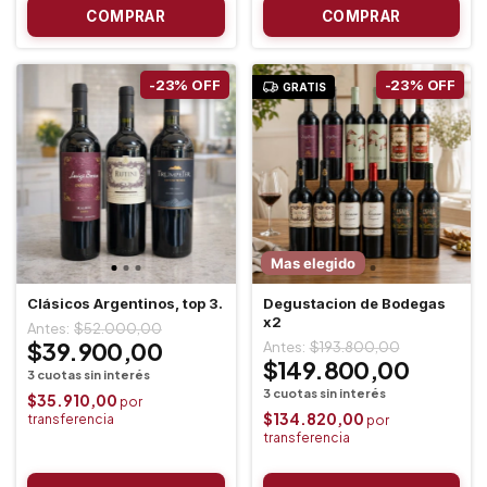
-
23
%
OFF
-
23
%
OFF
GRATIS
Mas elegido
Clásicos Argentinos, top 3.
Degustacion de Bodegas
x2
$52.000,00
$39.900,00
$193.800,00
$149.800,00
$35.910,00
$134.820,00