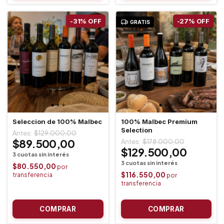
-
31
%
OFF
-
27
%
OFF
GRATIS
Seleccion de 100% Malbec
100% Malbec Premium
Selection
$129.000,00
$89.500,00
$178.000,00
$129.500,00
$80.550,00
$116.550,00