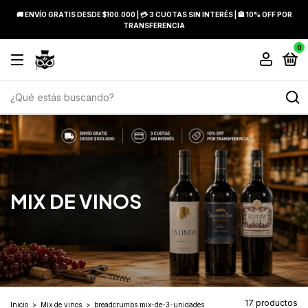
🚚 ENVÍO GRATIS DESDE $100.000 | 💳 3 CUOTAS SIN INTERÉS | 🏦 10% OFF POR
TRANSFERENCIA
0
MIX DE VINOS
17 productos
Inicio
>
Mix de vinos
>
breadcrumbs.mix-de-3-unidades