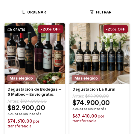
ORDENAR
FILTRAR
-
20
%
OFF
-
25
%
OFF
GRATIS
Mas elegido
Mas elegido
Degustación de Bodegas –
Degustacion La Rural
6 Malbec – Envío gratis.
$99.900,00
$74.900,00
$104.000,00
$82.900,00
$67.410,00
$74.610,00