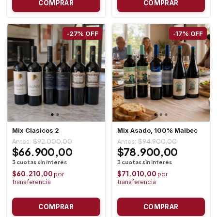
-
27
%
OFF
-
17
%
OFF
Mix Clasicos 2
Mix Asado, 100% Malbec
$92.000,00
$94.900,00
$66.900,00
$78.900,00
$60.210,00
$71.010,00