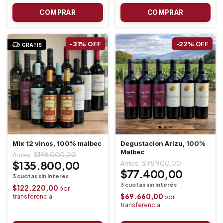
-
31
%
OFF
-
22
%
OFF
GRATIS
Mix 12 vinos, 100% malbec
Degustacion Arizu, 100%
Malbec
$198.000,00
$135.800,00
$98.900,00
$77.400,00
$122.220,00
$69.660,00