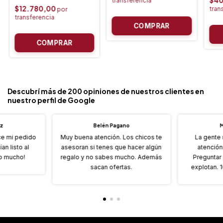
$40
$12.780,00
Descubrí más de 200 opiniones de nuestros clientes en
nuestro perfil de Google
oz
Belén Pagano
M
ice mi pedido
Muy buena atención. Los chicos te
La gente
an listo al
asesoran si tenes que hacer algún
atención
o mucho!
regalo y no sabes mucho. Además
Preguntar
sacan ofertas.
explotan.