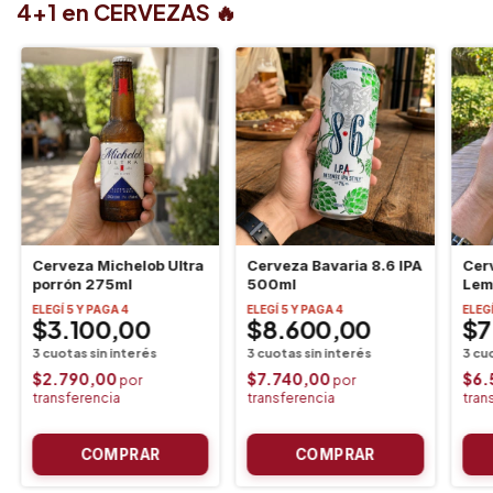
4+1 en CERVEZAS 🔥​
Cerveza Michelob Ultra
Cerveza Bavaria 8.6 IPA
Cer
porrón 275ml
500ml
Lem
ELEGÍ 5 Y PAGA 4
ELEGÍ 5 Y PAGA 4
ELEGÍ
$3.100,00
$8.600,00
$7
$2.790,00
$7.740,00
$6.