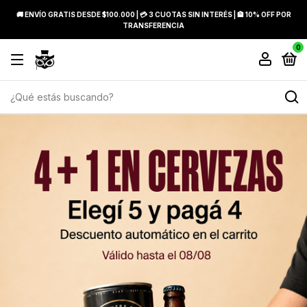
🚚 ENVÍO GRATIS DESDE $100.000 | 💳 3 CUOTAS SIN INTERÉS | 🏦 10% OFF POR
TRANSFERENCIA
0