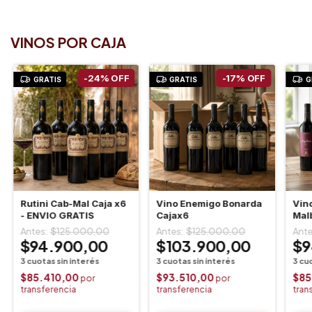
VINOS POR CAJA
-
24
%
OFF
-
17
%
OFF
GRATIS
GRATIS
G
Rutini Cab-Mal Caja x6
Vino Enemigo Bonarda
Vin
- ENVIO GRATIS
Cajax6
Mal
GRA
$125.000,00
$125.000,00
$94.900,00
$103.900,00
$9
$85.410,00
$93.510,00
$85