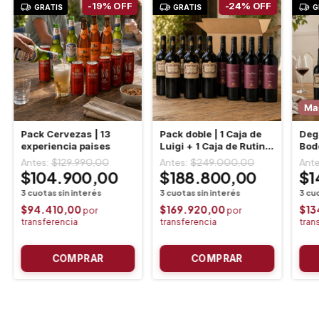
-
19
%
OFF
-
24
%
OFF
GRATIS
GRATIS
G
Ma
Pack Cervezas | 13
Pack doble | 1 Caja de
Deg
experiencia paises
Luigi + 1 Caja de Rutini
Bod
Cab Mal
$129.990,00
$249.000,00
$104.900,00
$188.800,00
$1
$94.410,00
$169.920,00
$13