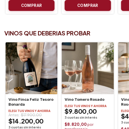
VINOS QUE DEBERIAS PROBAR
Vino Finca Feliz Tesoro
Vino Tomero Rosado
Vino
Bonarda
Ros
ELEGI TUS VINOS Y AHORRA
$9.800,00
ELEGI TUS VINOS Y AHORRA
ELEG
$4
$17.900,00
$14.200,00
$8.820,00